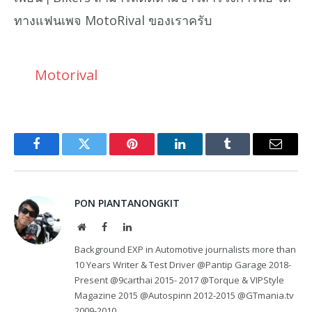
ทางแฟนเพจ MotoRival ของเราครับ
Motorival
Facebook
Twitter
Pinterest
LinkedIn
Tumblr
Email
PON PIANTANONGKIT
Website
Facebook
LinkedIn
Background EXP in Automotive journalists more than
10 Years Writer & Test Driver @Pantip Garage 2018-
Present @9carthai 2015- 2017 @Torque & VIPStyle
Magazine 2015 @Autospinn 2012-2015 @GTmania.tv
2009-2010