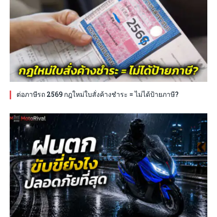
ต่อภาษีรถ 2569 กฎใหม่ใบสั่งค้างชำระ = ไม่ได้ป้ายภาษี?