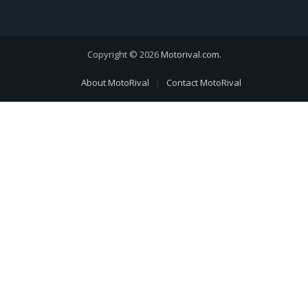
Copyright © 2026
Motorival.com
.
About MotoRival
Contact MotoRival