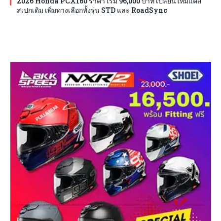
2026 Honda PCX160 ราคา เริ่ม 96,000 บาท เปลี่ยนใหม่แค่สี
สเปกเดิม เพิ่มทางเลือกทั้งรุ่น STD และ RoadSync