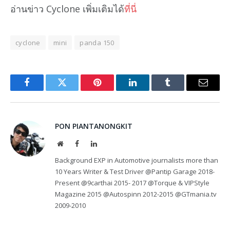
อ่านข่าว Cyclone เพิ่มเติมได้
ที่นี่
cyclone
mini
panda 150
Facebook
Twitter
Pinterest
LinkedIn
Tumblr
Email
PON PIANTANONGKIT
Website
Facebook
LinkedIn
Background EXP in Automotive journalists more than
10 Years Writer & Test Driver @Pantip Garage 2018-
Present @9carthai 2015- 2017 @Torque & VIPStyle
Magazine 2015 @Autospinn 2012-2015 @GTmania.tv
2009-2010