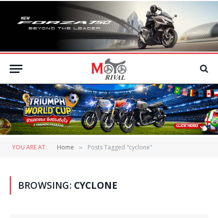
YOU ARE AT:
Home
Posts Tagged "cyclone"
»
BROWSING:
CYCLONE