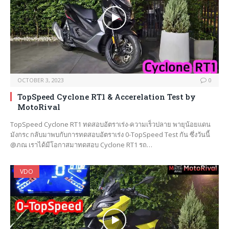
OCTOBER 3, 2023
0
TopSpeed Cyclone RT1 & Accerelation Test by
MotoRival
TopSpeed Cyclone RT1 ทดสอบอัตราเร่ง-ความเร็วปลาย พายุน้อยแดน
มังกรc กลับมาพบกับการทดสอบอัตราเร่ง 0-TopSpeed Test กัน ซึ่งวันนี้
@ภณ เราได้มีโอกาสมาทดสอบ Cyclone RT1 รถ…
VDO