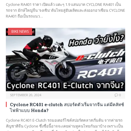
Cyclone RA401 ราคา เปิดแล้ว แตะๆ 1.9 แสนบาท CYCLONE RA401 เป็น
รถจาก ยักษ์ใหญ่จีน ‘จงเซิน’ ดันไทยสู่ฮับผลิตและส่งออกอาเซียน CYCLONE
RA401 ถือเป็นรถแนว…
BIKE NEWS
SEPTEMBER 20, 2024
0
Cyclone RC401 e-clutch สปอร์ตตัวเริ่มจากจีน แต่มีคลัทช์
ไฟฟ้าแบบ Honda?
Cyclone RC401 E-Clutch รถมอเตอร์ไซค์สปอร์ตคลาสเริ่มต้น จากค่ายรถ
สัญชาติจีน Cyclone ซึ่งชื่อนี้อาจจะเคยผ่านหูคนไทยกันมาบ้าง เพราะเป็น