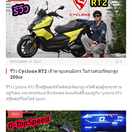
NOVEMBER 10, 2023
0
รีวิว Cyclone RT2 เจ้าพายุแดนมังกร ในร่างสปอร์ตยกสูง
250cc
รีวิว Cyclone RT2 บิ๊กสกู๊ตเตอร์สไตล์สปอร์ตยกสูง สวัสดี คุณผู้ชมทุกท่าน
อยู่กับผม ภณ MotoRival อีกเช่นเคย คอนเท้นต์นี้ ผมอยู่กับ Cyclone RT2
สกู๊ตเตอร์ในสไตล์ Sport…
VDO