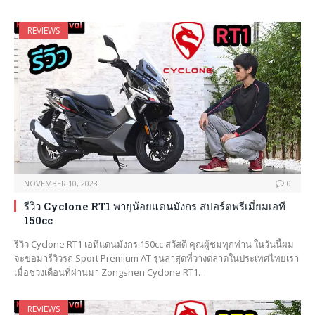
REVIEWS
NOVEMBER 10, 2023
0
รีวิว Cyclone RT1 พายุน้อยแดนมังกร สปอร์ตพรีเมี่ยมเอที
150cc
รีวิว Cyclone RT1 เอทีแดนมังกร 150cc สวัสดี คุณผู้ชมทุกท่าน ในวันนี้ผม
จะขอมารีวิวรถ Sport Premium AT รุ่นล่าสุดที่วางตลาดในประเทศไทยเรา
เมื่อช่วงเดือนที่ผ่านมา Zongshen Cyclone RT1…
REVIEWS