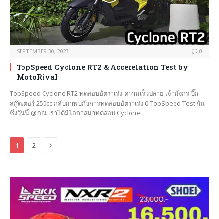
SEPTEMBER 30, 2023
0
TopSpeed Cyclone RT2 & Accerelation Test by
MotoRival
TopSpeed Cyclone RT2 ทดสอบอัตราเร่ง-ความเร็วปลาย เจ้ามังกร บิ๊ก
สกู๊ตเตอร์ 250cc กลับมาพบกับการทดสอบอัตราเร่ง 0-TopSpeed Test กัน
ซึ่งวันนี้ @ภณ เราได้มีโอกาสมาทดสอบ Cyclone…
Next
1
2