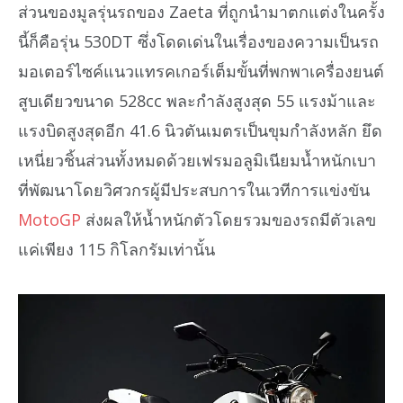
ส่วนของมูลรุ่นรถของ Zaeta ที่ถูกนำมาตกแต่งในครั้ง
นี้ก็คือรุ่น 530DT ซึ่งโดดเด่นในเรื่องของความเป็นรถ
มอเตอร์ไซค์แนวแทรคเกอร์เต็มขั้นที่พกพาเครื่องยนต์
สูบเดียวขนาด 528cc พละกำลังสูงสุด 55 แรงม้าและ
แรงบิดสูงสุดอีก 41.6 นิวตันเมตรเป็นขุมกำลังหลัก ยึด
เหนี่ยวชิ้นส่วนทั้งหมดด้วยเฟรมอลูมิเนียมน้ำหนักเบา
ที่พัฒนาโดยวิศวกรผู้มีประสบการในเวทีการแข่งขัน
MotoGP
ส่งผลให้น้ำหนักตัวโดยรวมของรถมีตัวเลข
แค่เพียง 115 กิโลกรัมเท่านั้น