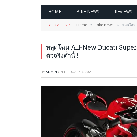
HOME
BIKE NEWS
REVIEWS
YOU ARE AT:
Home
Bike News
หลุดโฉม A
»
»
หลุดโฉม All-New Ducati Superle
ตัวจริงค่ำนี้ !
BY
ADMIN
ON
FEBRUARY 6, 2020