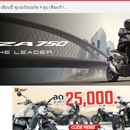
ZX Moto 500RR ราคา เตรียมเปิด เดือนนี้ ซูเปอร์สปอร์ต 4 สูบ เสียงเร้าใจ ดีไซน์ดุดัน