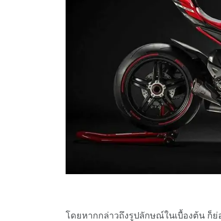
โดยหากกล่าวถึงรูปลักษณ์ในเบื้องต้น ก็ย