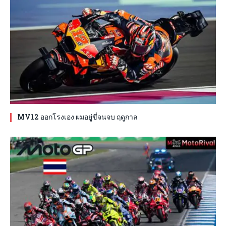
MV12 ออกโรงเอง ผมอยู่ขี่จนจบ ฤดูกาล