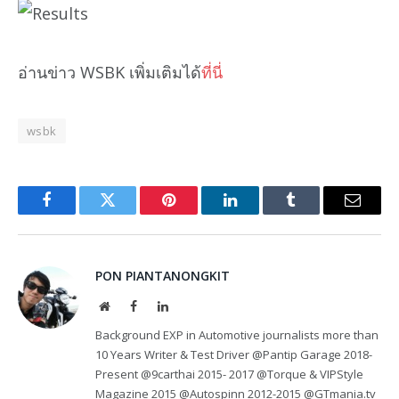
อ่านข่าว WSBK เพิ่มเติมได้
ที่นี่
wsbk
Facebook
Twitter
Pinterest
LinkedIn
Tumblr
Email
PON PIANTANONGKIT
Website
Facebook
LinkedIn
Background EXP in Automotive journalists more than
10 Years Writer & Test Driver @Pantip Garage 2018-
Present @9carthai 2015- 2017 @Torque & VIPStyle
Magazine 2015 @Autospinn 2012-2015 @GTmania.tv