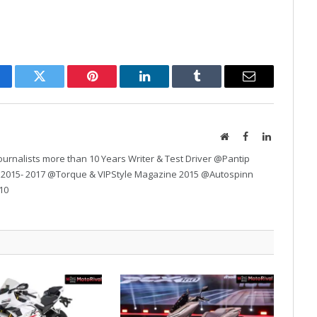
cebook
Twitter
Pinterest
LinkedIn
Tumblr
Email
Website
Facebook
LinkedIn
urnalists more than 10 Years Writer & Test Driver @Pantip
 2015- 2017 @Torque & VIPStyle Magazine 2015 @Autospinn
10