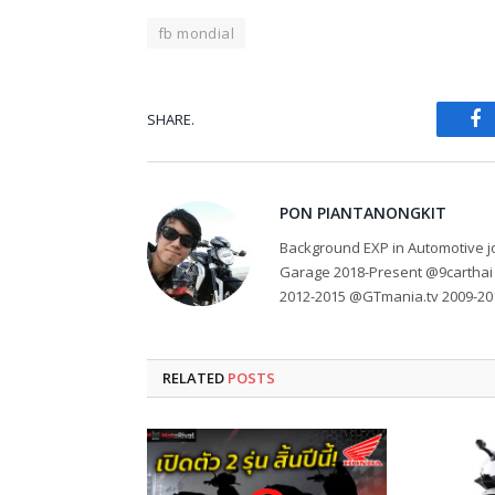
fb mondial
SHARE.
Fa
PON PIANTANONGKIT
Background EXP in Automotive jo
Garage 2018-Present @9carthai
2012-2015 @GTmania.tv 2009-20
RELATED
POSTS