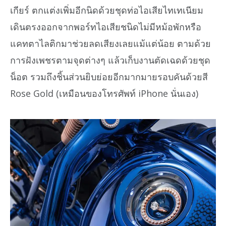
เกียร์ ตกแต่งเพิ่มอีกนิดด้วยชุดท่อไอเสียไทเทเนียม
เดินตรงออกจากพอร์ทไอเสียชนิดไม่มีหม้อพักหรือ
แคทตาไลติกมาช่วยลดเสียงเลยแม้แต่น้อย ตามด้วย
การฝังเพชรตามจุดต่างๆ แล้วเก็บงานตัดเฉดด้วยชุด
น็อต รวมถึงชิ้นส่วนยิบย่อยอีกมากมายรอบคันด้วยสี
Rose Gold (เหมือนของโทรศัพท์ iPhone นั่นเอง)