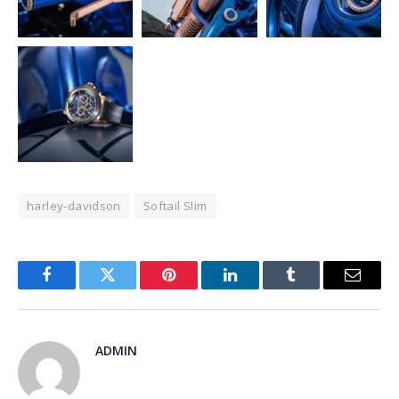
harley-davidson
Softail Slim
Facebook
Twitter
Pinterest
LinkedIn
Tumblr
Email
ADMIN