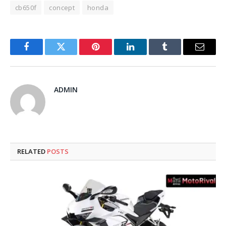
cb650f
concept
honda
Facebook
Twitter
Pinterest
LinkedIn
Tumblr
Email
ADMIN
RELATED
POSTS