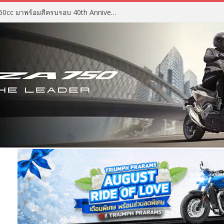
2027 Suzuki GSX-R750 สปอร์ต 750cc มาพร้อมสีครบรอบ 40th Anniversary