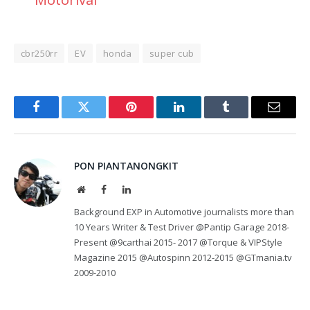
cbr250rr
EV
honda
super cub
Facebook
Twitter
Pinterest
LinkedIn
Tumblr
Email
PON PIANTANONGKIT
Website
Facebook
LinkedIn
Background EXP in Automotive journalists more than
10 Years Writer & Test Driver @Pantip Garage 2018-
Present @9carthai 2015- 2017 @Torque & VIPStyle
Magazine 2015 @Autospinn 2012-2015 @GTmania.tv
2009-2010