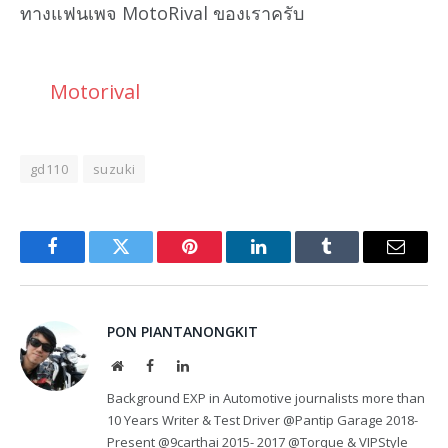
ทางแฟนเพจ MotoRival ของเราครับ
Motorival
gd110
suzuki
Facebook
Twitter
Pinterest
LinkedIn
Tumblr
Email
PON PIANTANONGKIT
Website
Facebook
LinkedIn
Background EXP in Automotive journalists more than
10 Years Writer & Test Driver @Pantip Garage 2018-
Present @9carthai 2015- 2017 @Torque & VIPStyle