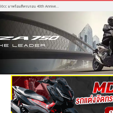
2027 Suzuki GSX-R750 สปอร์ต 750cc มาพร้อมสีครบรอบ 40th Anniversary