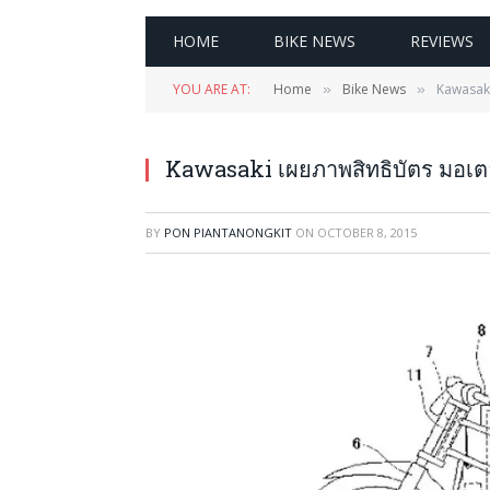
HOME
BIKE NEWS
REVIEWS
YOU ARE AT:
Home
Bike News
Kawasaki
»
»
Kawasaki เผยภาพสิทธิบัตร มอเตอ
BY
PON PIANTANONGKIT
ON
OCTOBER 8, 2015