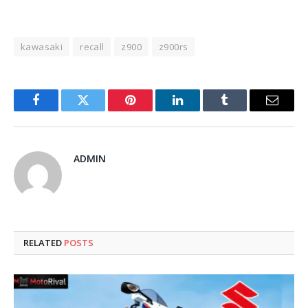
kawasaki
recall
z900
z900rs
Facebook
Twitter
Pinterest
LinkedIn
Tumblr
Email
ADMIN
RELATED
POSTS