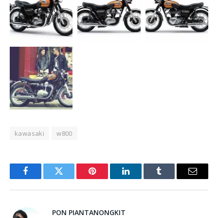
kawasaki
w800
Facebook
Twitter
Pinterest
LinkedIn
Tumblr
Email
PON PIANTANONGKIT