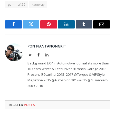
gemma125
keeway
Facebook
Twitter
Pinterest
LinkedIn
Tumblr
Email
PON PIANTANONGKIT
Website
Facebook
LinkedIn
Background EXP in Automotive journalists more than
10 Years Writer & Test Driver @Pantip Garage 2018-
Present @9carthai 2015- 2017 @Torque & VIPStyle
Magazine 2015 @Autospinn 2012-2015 @GTmania.tv
2009-2010
RELATED
POSTS