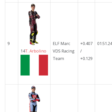
9
ELF Marc
+0.407
01:51.2
14
T.
Arbolino
VDS Racing
/
Team
+0.129