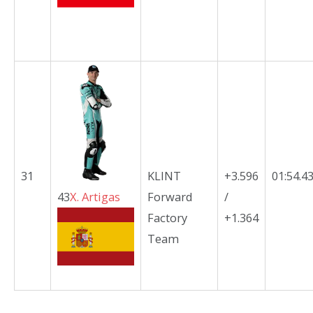
31
KLINT
+3.596
01:54.4
43
X.
Artigas
Forward
/
Factory
+1.364
Team