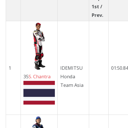
1st /
Prev.
1
IDEMITSU
01:50.8
35
S.
Chantra
Honda
Team Asia