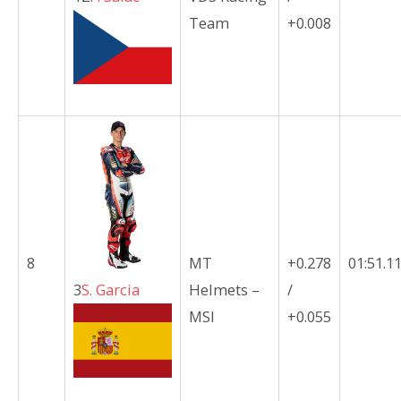
Team
+0.008
8
MT
+0.278
01:51.1
3
S.
Garcia
Helmets –
/
MSI
+0.055