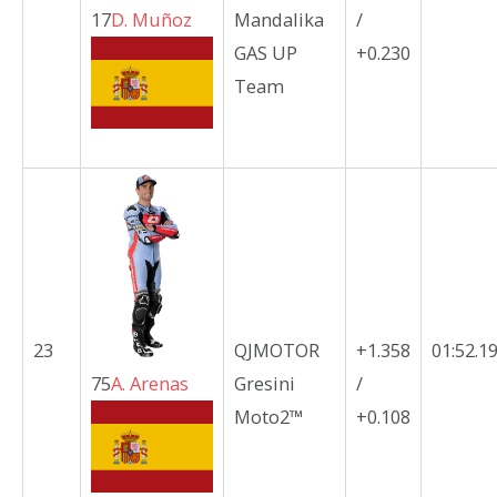
17
D.
Muñoz
Mandalika
/
GAS UP
+0.230
Team
23
QJMOTOR
+1.358
01:52.1
75
A.
Arenas
Gresini
/
Moto2™
+0.108