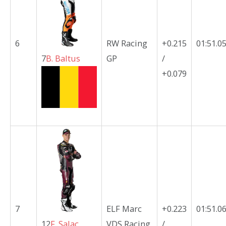
6
RW Racing
+0.215
01:51.0
7
B.
Baltus
GP
/
+0.079
7
ELF Marc
+0.223
01:51.0
12
F.
Salac
VDS Racing
/