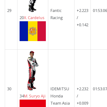
29
Fantic
+2.223
01:53.0
20
X.
Cardelus
Racing
/
+0.142
30
IDEMITSU
+2.232
01:53.0
34
M.
Suryo Aji
Honda
/
Team Asia
+0.009