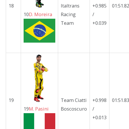
18
Italtrans
+0.985
01:51.8
10
D.
Moreira
Racing
/
Team
+0.039
19
Team Ciatti
+0.998
01:51.8
19
M.
Pasini
Boscoscuro
/
+0.013