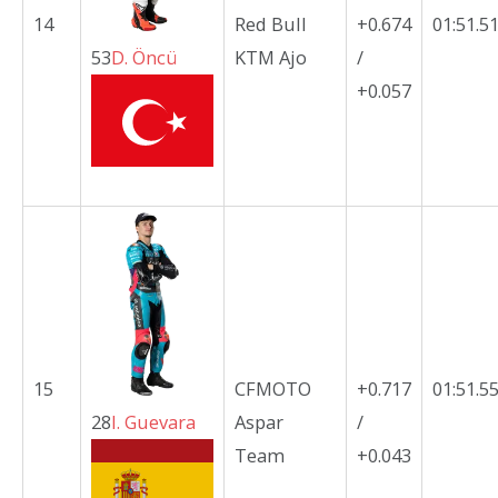
14
Red Bull
+0.674
01:51.5
53
D.
Öncü
KTM Ajo
/
+0.057
15
CFMOTO
+0.717
01:51.5
28
I.
Guevara
Aspar
/
Team
+0.043