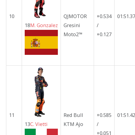
10
QJMOTOR
+0.534
01:51.3
18
M.
Gonzalez
Gresini
/
Moto2™
+0.127
11
Red Bull
+0.585
01:51.4
13
C.
Vietti
KTM Ajo
/
+0.051