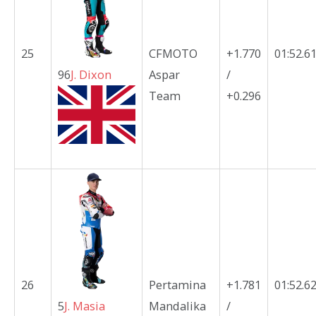
25
CFMOTO
+1.770
01:52.6
96
J.
Dixon
Aspar
/
Team
+0.296
26
Pertamina
+1.781
01:52.6
5
J.
Masia
Mandalika
/