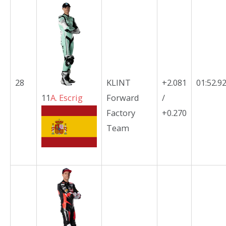
28
KLINT
+2.081
01:52.9
11
A.
Escrig
Forward
/
Factory
+0.270
Team