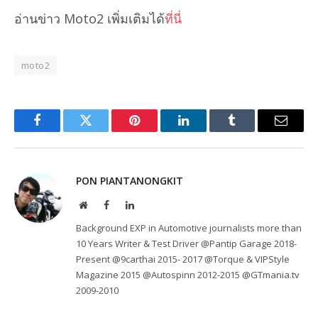
อ่านข่าว Moto2 เพิ่มเติมได้
ที่นี่
moto2
Facebook
Twitter
Pinterest
LinkedIn
Tumblr
Email
PON PIANTANONGKIT
Website
Facebook
LinkedIn
Background EXP in Automotive journalists more than
10 Years Writer & Test Driver @Pantip Garage 2018-
Present @9carthai 2015- 2017 @Torque & VIPStyle
Magazine 2015 @Autospinn 2012-2015 @GTmania.tv
2009-2010