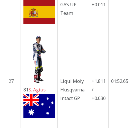
GAS UP
+0.011
Team
27
Liqui Moly
+1.811
01:52.6
81
S.
Agius
Husqvarna
/
Intact GP
+0.030