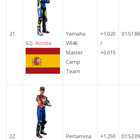
21
Yamaha
+1.020
01:51.8
52
J.
Alcoba
VR46
/
Master
+0.015
Camp
Team
22
Pertamina
+1.250
01:52.0