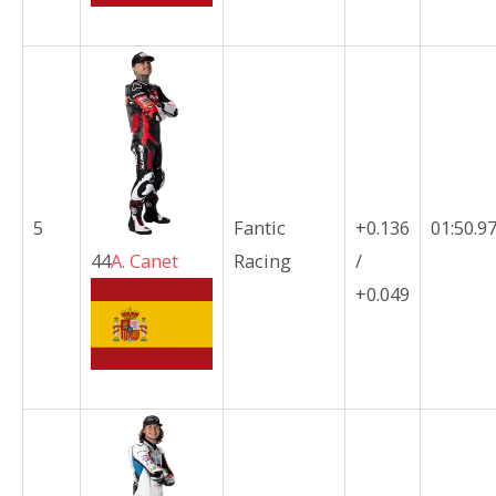
5
Fantic
+0.136
01:50.9
44
A.
Canet
Racing
/
+0.049