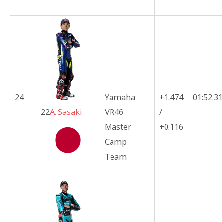
24
Yamaha
+1.474
01:52.3
22
A.
Sasaki
VR46
/
Master
+0.116
Camp
Team