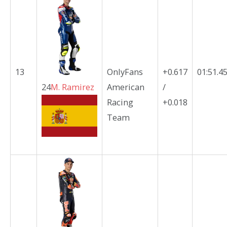
13
OnlyFans
+0.617
01:51.4
24
M.
Ramirez
American
/
Racing
+0.018
Team