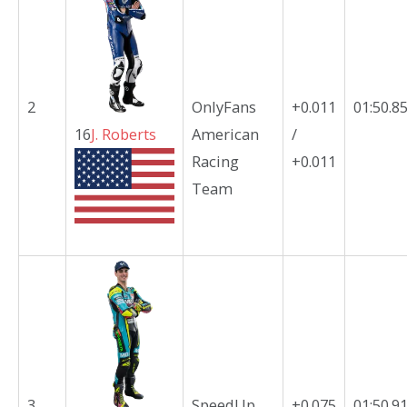
2
OnlyFans
+0.011
01:50.8
16
J.
Roberts
American
/
Racing
+0.011
Team
3
SpeedUp
+0.075
01:50.9