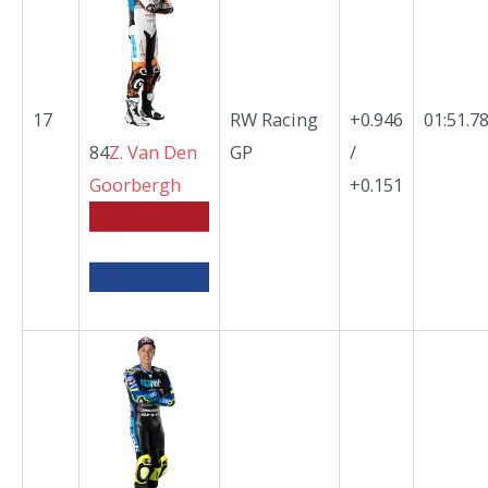
17
RW Racing
+0.946
01:51.7
84
Z.
Van Den
GP
/
Goorbergh
+0.151