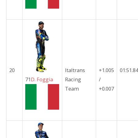
20
Italtrans
+1.005
01:51.8
71
D.
Foggia
Racing
/
Team
+0.007