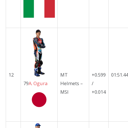
12
MT
+0.599
01:51.4
79
A.
Ogura
Helmets –
/
MSI
+0.014