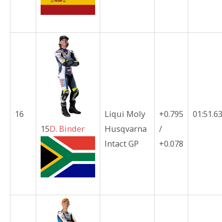
16
Liqui Moly
+0.795
01:51.6
15
D.
Binder
Husqvarna
/
Intact GP
+0.078