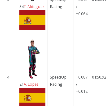
54
F.
Aldeguer
Racing
/
+0.064
4
SpeedUp
+0.087
01:50.9
21
A.
Lopez
Racing
/
+0.012