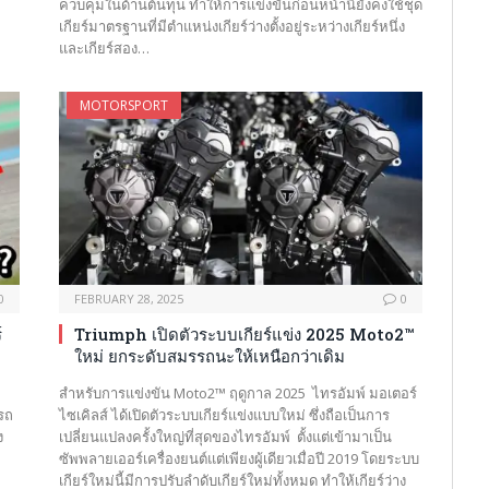
ควบคุมในด้านต้นทุน ทำให้การแข่งขันก่อนหน้านี้ยังคงใช้ชุด
เกียร์มาตรฐานที่มีตำแหน่งเกียร์ว่างตั้งอยู่ระหว่างเกียร์หนึ่ง
และเกียร์สอง…
MOTORSPORT
0
FEBRUARY 28, 2025
0
์
Triumph เปิดตัวระบบเกียร์แข่ง 2025 Moto2™
ใหม่ ยกระดับสมรรถนะให้เหนือกว่าเดิม
สำหรับการแข่งขัน Moto2™ ฤดูกาล 2025 ไทรอัมพ์ มอเตอร์
รถ
ไซเคิลส์ ได้เปิดตัวระบบเกียร์แข่งแบบใหม่ ซึ่งถือเป็นการ
ง
เปลี่ยนแปลงครั้งใหญ่ที่สุดของไทรอัมพ์ ตั้งแต่เข้ามาเป็น
ซัพพลายเออร์เครื่องยนต์แต่เพียงผู้เดียวเมื่อปี 2019 โดยระบบ
เกียร์ใหม่นี้มีการปรับลำดับเกียร์ใหม่ทั้งหมด ทำให้เกียร์ว่าง