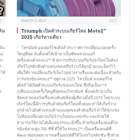
0
MARCH 5, 2025
0
ัน
Triumph เปิดตัวระบบเกียร์ใหม่ Moto2™
2025 เกียร์ทางเดียว
ฝัน
· ไทรอัมพ์ มอเตอร์ไซเคิลส์ ประกาศการเปลี่ยนแปลงครั้ง
ม่
ใหญ่ที่สุด นับตั้งแต่ได้เข้ามาเป็นซัพพลายเออร์
็ก
เครื่องยนต์ Moto2™ ด้วยการปรับระบบเกียร์แข่งใหม่ในห้อง
า
เกียร์โปรดักชันตำแหน่งของเกียร์ว่างได้ถูกย้ายและล็อกไว้
ใช้
เพื่อให้การเปลี่ยนเกียร์เป็นไปอย่างราบรื่นและต่อเนื่อง สำหรับ
ะ
การแข่งขัน Moto2™ ฤดูกาล 2025 ไทรอัมพ์ มอเตอร์ไซ
เคิลส์ ได้เปิดตัวระบบเกียร์แข่งแบบใหม่ ซึ่งถือเป็นการ
ง
เปลี่ยนแปลงครั้งใหญ่ที่สุดของไทรอัมพ์ ตั้งแต่เข้ามาเป็น
ซัพพลายเออร์เครื่องยนต์แต่เพียงผู้เดียวเมื่อปี 2019 โดยระบบ
เกียร์ใหม่นี้มีการปรับลำดับเกียร์ใหม่ทั้งหมด ทำให้เกียร์ว่าง
ถูกย้ายไปยังตำแหน่งด้านบนสุดของลำดับเกียร์ ทำให้นักแข่ง
ไม่ต้องเปลี่ยนผ่านเกียร์ว่างในขณะแข่งขัน และช่วยให้
สามารถใช้งานได้เต็มสมรรถนะยิ่งขึ้น สำหรับเครื่องยนต์ไท
รอัมพ์สามสูบ 765 ซีซี ที่ใช้ใน Moto2™ เป็นเครื่องยนต์ที่
พัฒนาต่อยอดมาจากเครื่องยนต์ที่ใช้ในรถโปรดักชัน ซึ่งช่วย