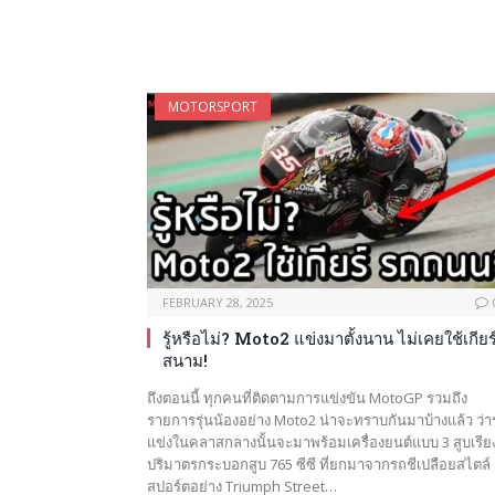
MOTORSPORT
FEBRUARY 28, 2025
รู้หรือไม่? Moto2 แข่งมาตั้งนาน ไม่เคยใช้เกียร
สนาม!
ถึงตอนนี้ ทุกคนที่ติดตามการแข่งขัน MotoGP รวมถึง
รายการรุ่นน้องอย่าง Moto2 น่าจะทราบกันมาบ้างแล้ว ว่า
แข่งในคลาสกลางนั้นจะมาพร้อมเครื่องยนต์แบบ 3 สูบเรีย
ปริมาตรกระบอกสูบ 765 ซีซี ที่ยกมาจากรถชีเปลือยสไตล์
สปอร์ตอย่าง Triumph Street…