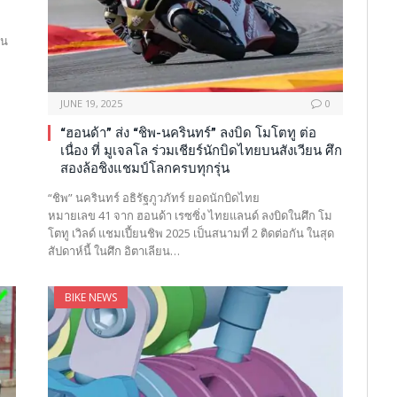
ใน
JUNE 19, 2025
0
“ฮอนด้า” ส่ง “ชิพ-นครินทร์” ลงบิด โมโตทู ต่อ
เนื่อง ที่ มูเจลโล ร่วมเชียร์นักบิดไทยบนสังเวียน ศึก
สองล้อชิงแชมป์โลกครบทุกรุ่น
“ชิพ” นครินทร์ อธิรัฐภูวภัทร์ ยอดนักบิดไทย
หมายเลข 41 จาก ฮอนด้า เรซซิ่ง ไทยแลนด์ ลงบิดในศึก โม
โตทู เวิลด์ แชมเปี้ยนชิพ 2025 เป็นสนามที่ 2 ติดต่อกัน ในสุด
สัปดาห์นี้ ในศึก อิตาเลียน…
BIKE NEWS