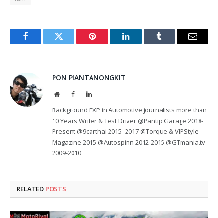
Facebook
Twitter
Pinterest
LinkedIn
Tumblr
Email
PON PIANTANONGKIT
Website
Facebook
LinkedIn
Background EXP in Automotive journalists more than
10 Years Writer & Test Driver @Pantip Garage 2018-
Present @9carthai 2015- 2017 @Torque & VIPStyle
Magazine 2015 @Autospinn 2012-2015 @GTmania.tv
2009-2010
RELATED
POSTS