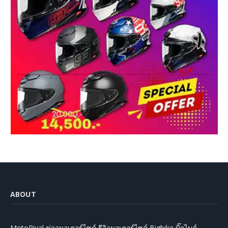
ABOUT
MotoRival ข่าวมอเตอร์ไซค์ รีวิวมอเตอร์ไซค์ Bigbike บิ๊กไบค์