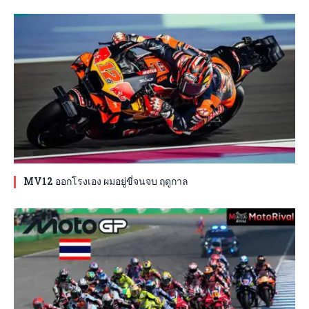
MV12 ออกโรงเอง ผมอยู่ขี่จนจบ ฤดูกาล