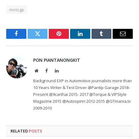
motogp
Facebook
Twitter
Pinterest
LinkedIn
Tumblr
Email
PON PIANTANONGKIT
Website
Facebook
LinkedIn
Background EXP in Automotive journalists more than
10 Years Writer & Test Driver @Pantip Garage 2018-
Present @9carthai 2015- 2017 @Torque & VIPStyle
Magazine 2015 @Autospinn 2012-2015 @GTmania.tv
2009-2010
RELATED
POSTS