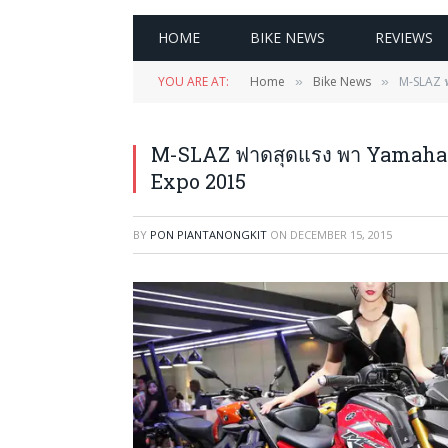
HOME
BIKE NEWS
REVIEWS
YOU ARE AT:
Home
Bike News
M-SLAZ ฟ
»
»
M-SLAZ ฟาดสุดแรง พา Yamaha ขึ
Expo 2015
BY
PON PIANTANONGKIT
ON
DECEMBER 15, 2015