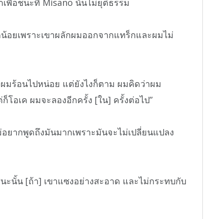
ื่อชนะที่ Misano นั้นไม่ยุติธรรม
ล็กน้อยเพราะเขาผลักผมออกจากแทร็กและผมไม่
ผมร้อนไปหน่อย แต่ยังไงก็ตาม ผมคิดว่าผม
ก็โอเค ผมจะลองอีกครั้ง [ใน] ครั้งต่อไป”
น ไม่อยากพูดถึงมันมากเพราะมันจะไม่เปลี่ยนแปลง
นะนั้น [ถ้า] เขาแซงอย่างสะอาด และไม่กระทบกับ