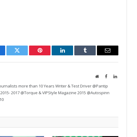
cebook
Twitter
Pinterest
LinkedIn
Tumblr
Email
Website
Facebook
LinkedIn
urnalists more than 10 Years Writer & Test Driver @Pantip
 2015- 2017 @Torque & VIPStyle Magazine 2015 @Autospinn
10