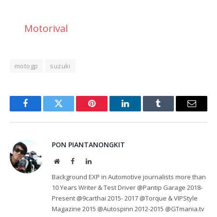
Motorival
motogp
suzuki
Facebook
Twitter
Pinterest
LinkedIn
Tumblr
Email
PON PIANTANONGKIT
Website
Facebook
LinkedIn
Background EXP in Automotive journalists more than
10 Years Writer & Test Driver @Pantip Garage 2018-
Present @9carthai 2015- 2017 @Torque & VIPStyle
Magazine 2015 @Autospinn 2012-2015 @GTmania.tv