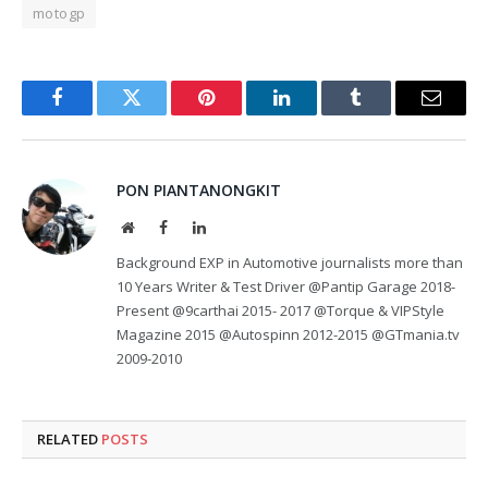
motogp
Facebook
Twitter
Pinterest
LinkedIn
Tumblr
Email
PON PIANTANONGKIT
Website
Facebook
LinkedIn
Background EXP in Automotive journalists more than
10 Years Writer & Test Driver @Pantip Garage 2018-
Present @9carthai 2015- 2017 @Torque & VIPStyle
Magazine 2015 @Autospinn 2012-2015 @GTmania.tv
2009-2010
RELATED
POSTS