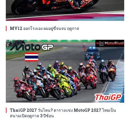
MV12 ออกโรงเอง ผมอยู่ขี่จนจบ ฤดูกาล
ThaiGP 2027 วันไหน? ตารางแข่ง MotoGP 2027 ไทยเป็น
สนามเปิดฤดูกาล 3 ปีซ้อน