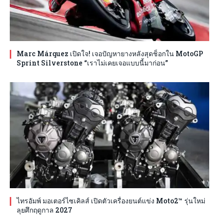
Marc Márquez เปิดใจ! เจอปัญหายางหลังสุดช็อกใน MotoGP
Sprint Silverstone “เราไม่เคยเจอแบบนี้มาก่อน”
ไทรอัมพ์ มอเตอร์ไซเคิลส์ เปิดตัวเครื่องยนต์แข่ง Moto2™ รุ่นใหม่
ลุยศึกฤดูกาล 2027