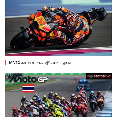
MV12 ออกโรงเอง ผมอยู่ขี่จนจบ ฤดูกาล