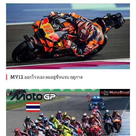
MV12 ออกโรงเอง ผมอยู่ขี่จนจบ ฤดูกาล