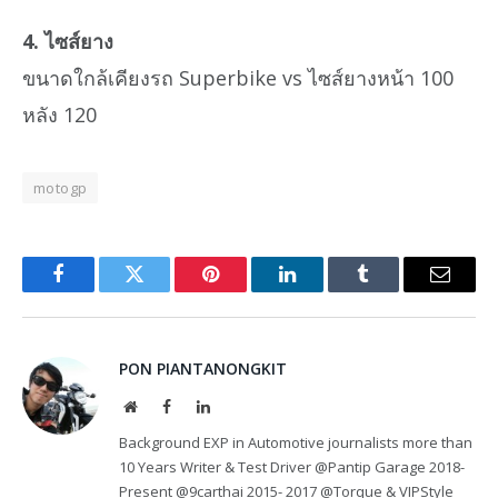
4. ไซส์ยาง
ขนาดใกล้เคียงรถ Superbike vs ไซส์ยางหน้า 100
หลัง 120
motogp
Facebook
Twitter
Pinterest
LinkedIn
Tumblr
Email
PON PIANTANONGKIT
Website
Facebook
LinkedIn
Background EXP in Automotive journalists more than
10 Years Writer & Test Driver @Pantip Garage 2018-
Present @9carthai 2015- 2017 @Torque & VIPStyle