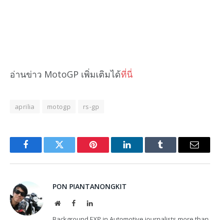
อ่านข่าว MotoGP เพิ่มเติมได้
ที่นี่
aprilia
motogp
rs-gp
Facebook
Twitter
Pinterest
LinkedIn
Tumblr
Email
PON PIANTANONGKIT
Website
Facebook
LinkedIn
Background EXP in Automotive journalists more than