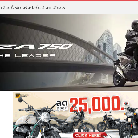
ZX Moto 500RR ราคา เตรียมเปิด เดือนนี้ ซูเปอร์สปอร์ต 4 สูบ เสียงเร้าใจ ดีไซน์ดุดัน