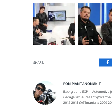
SHARE.
Fa
PON PIANTANONGKIT
Background EXP in Automotive jo
Garage 2018-Present @9carthai
2012-2015 @GTmania.tv 2009-20