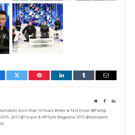
cebook
Twitter
Pinterest
LinkedIn
Tumblr
Email
Website
Facebook
LinkedIn
urnalists more than 10 Years Writer & Test Driver @Pantip
 2015- 2017 @Torque & VIPStyle Magazine 2015 @Autospinn
10