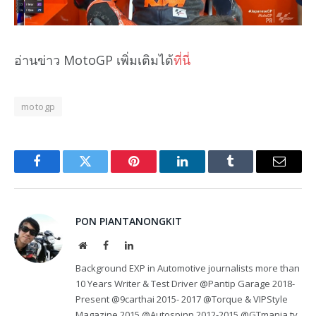
อ่านข่าว MotoGP เพิ่มเติมได้
ที่นี่
motogp
Facebook
Twitter
Pinterest
LinkedIn
Tumblr
Email
PON PIANTANONGKIT
Website
Facebook
LinkedIn
Background EXP in Automotive journalists more than
10 Years Writer & Test Driver @Pantip Garage 2018-
Present @9carthai 2015- 2017 @Torque & VIPStyle
Magazine 2015 @Autospinn 2012-2015 @GTmania.tv