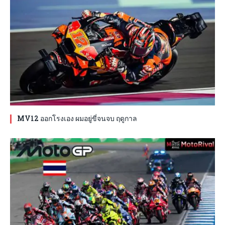
MV12 ออกโรงเอง ผมอยู่ขี่จนจบ ฤดูกาล