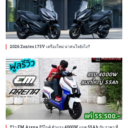
2026 Zontes 175V เครื่องใหม่ น่าสนใจยังไง?
รีวิว EM Arena อีวีไบค์ ตัวแรง 4000W แบต 55Ah กับ ราคา ที่