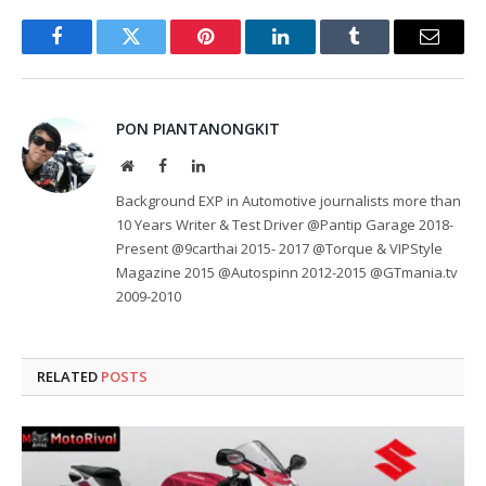
Facebook
Twitter
Pinterest
LinkedIn
Tumblr
Email
PON PIANTANONGKIT
Website
Facebook
LinkedIn
Background EXP in Automotive journalists more than
10 Years Writer & Test Driver @Pantip Garage 2018-
Present @9carthai 2015- 2017 @Torque & VIPStyle
Magazine 2015 @Autospinn 2012-2015 @GTmania.tv
2009-2010
RELATED
POSTS