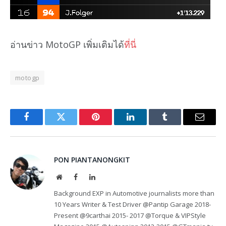
อ่านข่าว MotoGP เพิ่มเติมได้
ที่นี่
motogp
Facebook
Twitter
Pinterest
LinkedIn
Tumblr
Email
PON PIANTANONGKIT
Website
Facebook
LinkedIn
Background EXP in Automotive journalists more than
10 Years Writer & Test Driver @Pantip Garage 2018-
Present @9carthai 2015- 2017 @Torque & VIPStyle