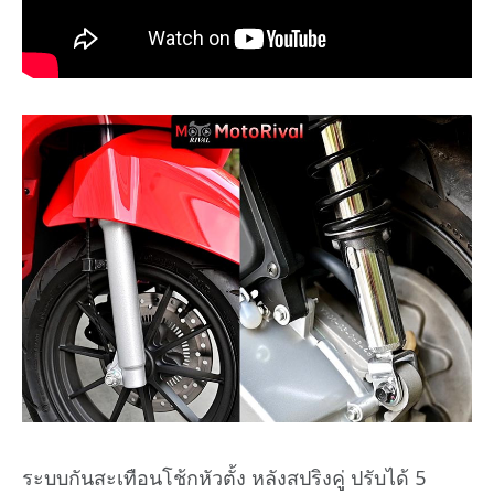
ระบบกันสะเทือนโช้กหัวตั้ง หลังสปริงคูู่ ปรับได้ 5