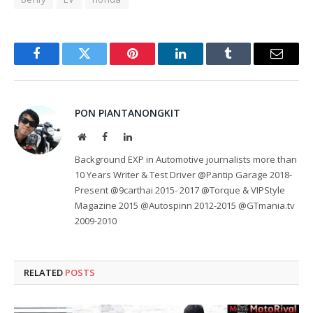
Facebook
Twitter
Pinterest
LinkedIn
Tumblr
Email
PON PIANTANONGKIT
Website
Facebook
LinkedIn
Background EXP in Automotive journalists more than
10 Years Writer & Test Driver @Pantip Garage 2018-
Present @9carthai 2015- 2017 @Torque & VIPStyle
Magazine 2015 @Autospinn 2012-2015 @GTmania.tv
2009-2010
RELATED
POSTS