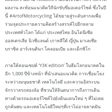
ผลงาน สะท้อนแนวคิดวิถีนักขับขี่มอเตอร์ไซค์ ซึ่งในปี
นี้ #ArtofMotorcycling ได้ขยายสู่ระดับสากลเพื่อ
ร่วมจุดประกายความคิดสร้างสรรค์ไปอีกหลาย
ประเทศทั่วโลก ได้แก่ ประเทศไทย อินโดนีเซีย
ออสเตรเลีย นิวซีแลนด์ เกาหลีใต้ ญี่ปุ่น มาเลเซีย
บราซิล อาร์เจนตินา โคลอมเบีย และเม็กซิโก
ภายใต้คอนเซปต์ ‘Y3K edition’ ในธีมโลกอนาคตใน
อีก 1,000 ปีข้างหน้า ที่นำเสนอแนวคิด การเชื่อมโยง
ระหว่างมนุษยชาติ เทคโนโลยี และความอิสระบน
จักรวาลรถสองล้อ ที่ชวนให้จินตนาการถึงการเดิน
ทางด้วยรถมอเตอร์ไซค์ไปยังดินแดนใหม่ ๆ ที่ไม่เคย
ถูกค้นพบ และเทคโนโลยีใหม่ๆที่เราไม่อาจคาดฝัน