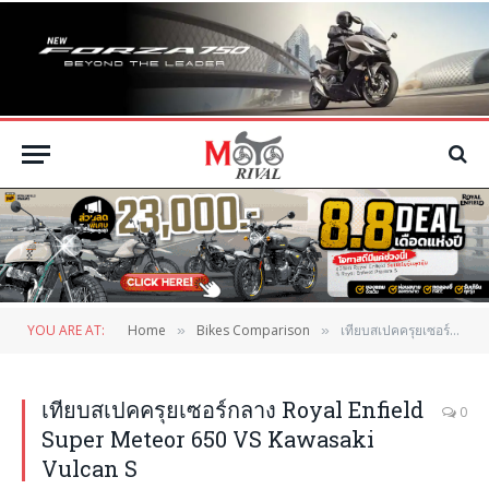
YOU ARE AT:
Home
Bikes Comparison
เทียบสเปคครุยเซอร์กลาง Royal Enfield Super Meteor 650 VS Kawasaki Vulcan S
»
»
เทียบสเปคครุยเซอร์กลาง Royal Enfield
0
Super Meteor 650 VS Kawasaki
Vulcan S