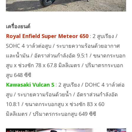
เครื่องยนต์
Royal Enfield Super Meteor 650
: 2 สูบเรียง /
SOHC 4 วาล์วต่อสูบ / ระบายความร้อนด้วยอากาศ
และน้ำมัน / อัตราส่วนกำลังอัด 9.5:1 / ขนาดกระบอก
สูบ x ช่วงชัก 78 x 67.8 มิลลิเมตร / ปริมาตรกระบอก
สูบ 648 ซีซี
Kawasaki Vulcan S
: 2 สูบเรียง / DOHC 4 วาล์วต่อ
สูบ / ระบายความร้อนด้วยน้ำ / อัตราส่วนกำลังอัด
10.8:1 / ขนาดกระบอกสูบ x ช่วงชัก 83 x 60
มิลลิเมตร / ปริมาตรกระบอกสูบ 649 ซีซี