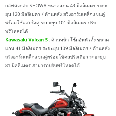
กอัพหัวกลับ SHOWA ขนาดแกน 43 มิลลิเมตร ระยะ
ยุบ 120 มิลลิเมตร / ด้านหลัง สวิงอาร์มเหล็กแขนคู่
พร้อมโช้คสปริงคู่ ระยะยุบ 101 มิลลิเมตร ปรับ
พรีโหลดได้
Kawasaki Vulcan S
: ด้านหน้า โช้กอัพหัวตั้ง ขนาด
แกน 41 มิลลิเมตร ระยะยุบ 139 มิลลิเมตร / ด้านหลัง
สวิงอาร์มเหล็กแขนคู่พร้อมโช้คสปริงเดี่ยว ระยะยุบ
81 มิลลิเมตร สามารถปรับพรีโหลดได้