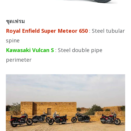
ชุดเฟรม
Royal Enfield Super Meteor 650
: Steel tubular
spine
Kawasaki Vulcan S
: Steel double pipe
perimeter