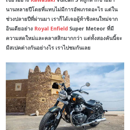
นานหลายปีโดยที่แทบไม่มีการอัพเกรดอะไร แต่ใน
ช่วงปลายปีที่ผ่านมา เราก็ได้เจอผู้ท้าชิงคนใหม่จาก
อินเดียอย่าง
Royal Enfield
Super Meteor ที่มี
ความสดใหม่และคลาสสิกมากกว่า แต่ทั้งสองคันนี้จะ
มีสเปคต่างกันอย่างไร เราไปชมกันเลย