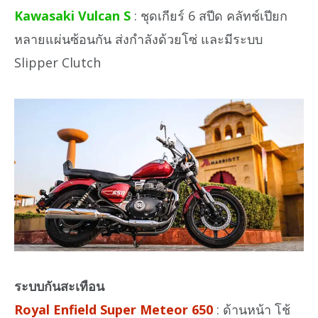
Kawasaki Vulcan S
: ชุดเกียร์ 6 สปีด คลัทช์เปียก
หลายแผ่นซ้อนกัน ส่งกำลังด้วยโซ่ และมีระบบ
Slipper Clutch
ระบบกันสะเทือน
Royal Enfield Super Meteor 650
: ด้านหน้า โช้