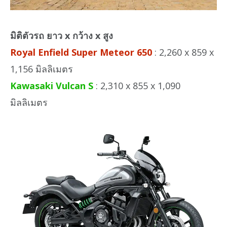
มิติตัวรถ ยาว x กว้าง x สูง
Royal Enfield Super Meteor 650
: 2,260 x 859 x
1,156 มิลลิเมตร
Kawasaki Vulcan S
: 2,310 x 855 x 1,090
มิลลิเมตร