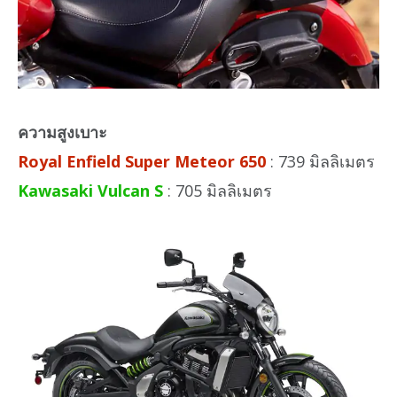
ความสูงเบาะ
Royal Enfield Super Meteor 650
: 739 มิลลิเมตร
Kawasaki Vulcan S
: 705 มิลลิเมตร