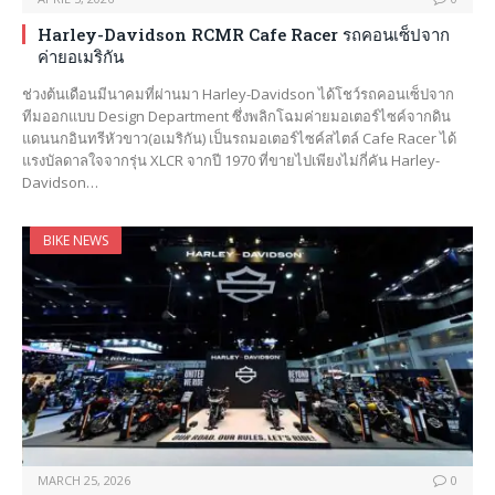
Harley-Davidson RCMR Cafe Racer รถคอนเซ็ปจาก
ค่ายอเมริกัน
ช่วงต้นเดือนมีนาคมที่ผ่านมา Harley-Davidson ได้โชว์รถคอนเซ็ปจาก
ทีมออกแบบ Design Department ซึ่งพลิกโฉมค่ายมอเตอร์ไซค์จากดิน
แดนนกอินทรีหัวขาว(อเมริกัน) เป็นรถมอเตอร์ไซค์สไตล์ Cafe Racer ได้
แรงบัลดาลใจจากรุ่น XLCR จากปี 1970 ที่ขายไปเพียงไม่กี่คัน Harley-
Davidson…
BIKE NEWS
MARCH 25, 2026
0