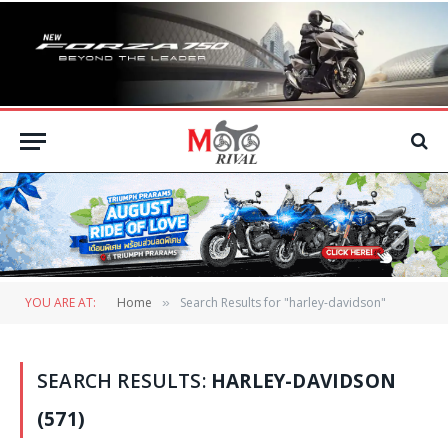
YOU ARE AT:
Home
Search Results for "harley-davidson"
»
SEARCH RESULTS:
HARLEY-DAVIDSON
(571)