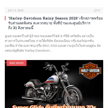
JULY 2, 2026
0
‘Harley-Davidson Rainy Season 2026’ เช็กสภาพพร้อม
รับส่วนลดพิเศษ สะดวกสบาย ทั้งที่บ้านและศูนย์บริการ
ถึง 31 สิงหาคมนี้
ยูเอส มอเตอร์ไบค์ ผู้จำหน่ายมอเตอร์ไซค์ ฮาร์ลีย์-เดวิดสัน อย่างเป็น
ทางการในประเทศไทย ภายใต้บริษัท มิลเลนเนียม กรุ๊ป คอร์ปอเรชั่น
(เอเชีย) จำกัด (มหาชน) หรือ MGC-ASIA มอบความอุ่นใจในช่วงฤดูฝน จัด
แคมเปญพิเศษ ‘Harley-Davidson…
BIKE NEWS