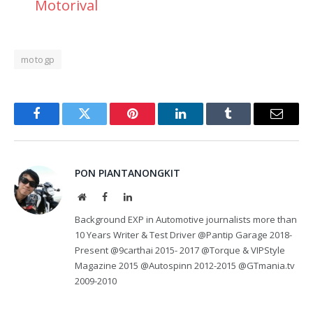
Motorival
motogp
Facebook
Twitter
Pinterest
LinkedIn
Tumblr
Email
PON PIANTANONGKIT
Website
Facebook
LinkedIn
Background EXP in Automotive journalists more than
10 Years Writer & Test Driver @Pantip Garage 2018-
Present @9carthai 2015- 2017 @Torque & VIPStyle
Magazine 2015 @Autospinn 2012-2015 @GTmania.tv
2009-2010