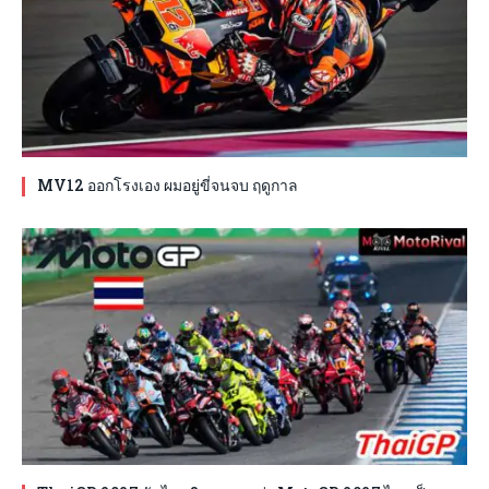
MV12 ออกโรงเอง ผมอยู่ขี่จนจบ ฤดูกาล