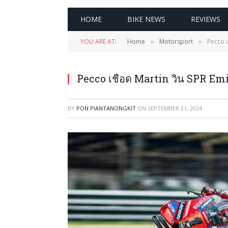
HOME
BIKE NEWS
REVIEWS
YOU ARE AT:
Home
Motorsport
Pecco 
»
»
Pecco เชือด Martin วิน SPR E
BY
PON PIANTANONGKIT
ON
SEPTEMBER 21, 2024