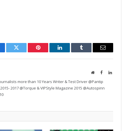
cebook
Twitter
Pinterest
LinkedIn
Tumblr
Email
Website
Facebook
LinkedIn
urnalists more than 10 Years Writer & Test Driver @Pantip
 2015- 2017 @Torque & VIPStyle Magazine 2015 @Autospinn
10