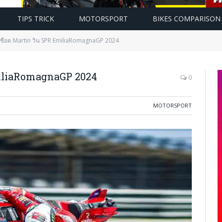
TIPS TRICK
MOTORSPORT
BIKES COMPARISON
เชือด Martin วิน SPR EmiliaRomagnaGP 2024
miliaRomagnaGP 2024
0
MOTORSPORT