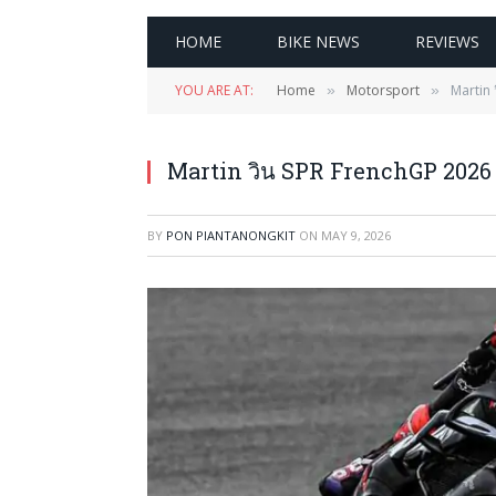
HOME
BIKE NEWS
REVIEWS
YOU ARE AT:
Home
Motorsport
Martin
»
»
Martin วิน SPR FrenchGP 2026
BY
PON PIANTANONGKIT
ON
MAY 9, 2026