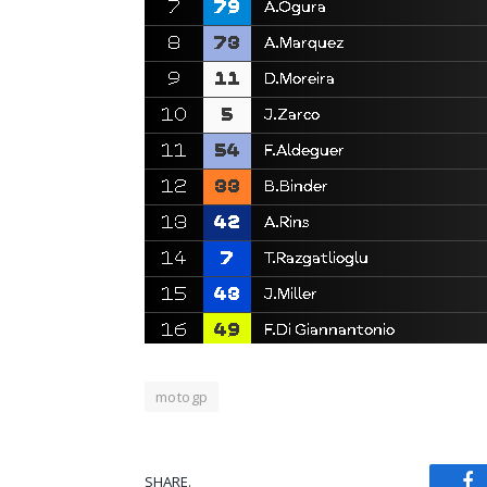
motogp
SHARE.