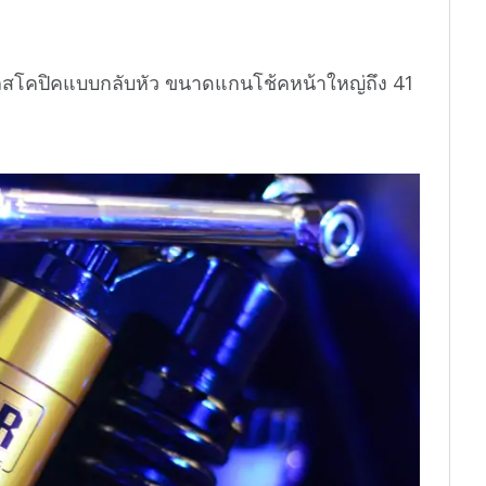
เลสโคปิคแบบกลับหัว ขนาดแกนโช้คหน้าใหญ่ถึง 41