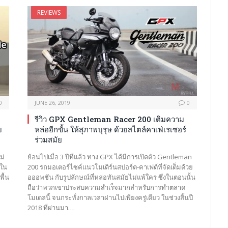
REVIEWS
0
JUNE 26, 2019
0
รีวิว GPX Gentleman Racer 200 เติมความ
บ
หล่ออีกขั้น ให้สุภาพบุรุษ ด้วยสไตล์คาเฟ่เรเซอร์
ร่วมสมัย
ม่
ย้อนไปเมื่อ 3 ปีที่แล้ว ทาง GPX ได้มีการเปิดตัว Gentleman
วใน
200 รถมอเตอร์ไซค์แนวโมเดิร์นสปอร์ต-คาเฟต์ที่จัดเต็มด้วย
พื้น
อออพชัน กับรูปลักษณ์ที่หล่อทันสมัยไม่แพ้ใคร ซึ่งในตอนนั้น
ถือว่าพวกเขาประสบความสำเร็จมากสำหรับการทำตลาด
โมเดลนี้ จนกระทั่งกาลเวลาผ่านไปเพียงครู่เดียว ในช่วงสิ้นปี
2018 ที่ผ่านมา…