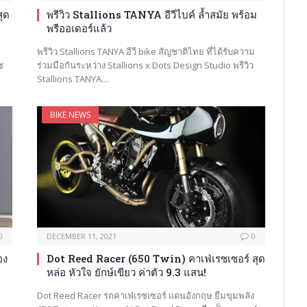
ุด
พรีวิว Stallions TANYA อีวีไบค์ ล้ำสมัย พร้อม
พรีออเดอร์แล้ว
พรีวิว Stallions TANYA อีวี bike สัญชาติไทย ที่ได้รับความ
ซ
ร่วมมือกันระหว่าง Stallions x Dots Design Studio พรีวิว
Stallions TANYA…
BIKE NEWS
0
DECEMBER 11, 2021
0
อง
Dot Reed Racer (650 Twin) คาเฟ่เรซเซอร์ สุด
หล่อ หัวใจ ยักษ์เขียว ค่าตัว 9.3 แสน!
Dot Reed Racer รถคาเฟ่เรซเซอร์ แดนอังกฤษ ยืมขุมพลัง