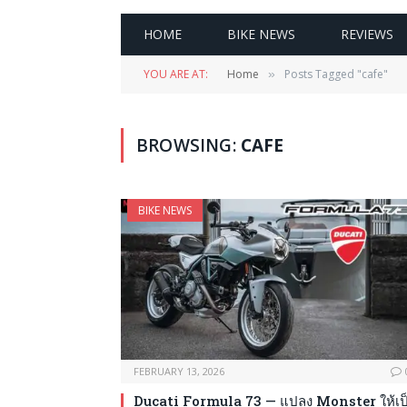
HOME
BIKE NEWS
REVIEWS
YOU ARE AT:
Home
Posts Tagged "cafe"
»
BROWSING:
CAFE
BIKE NEWS
FEBRUARY 13, 2026
Ducati Formula 73 — แปลง Monster ให้เป