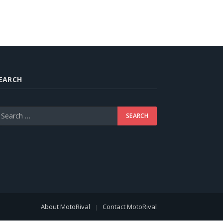
EARCH
About MotoRival
Contact MotoRival