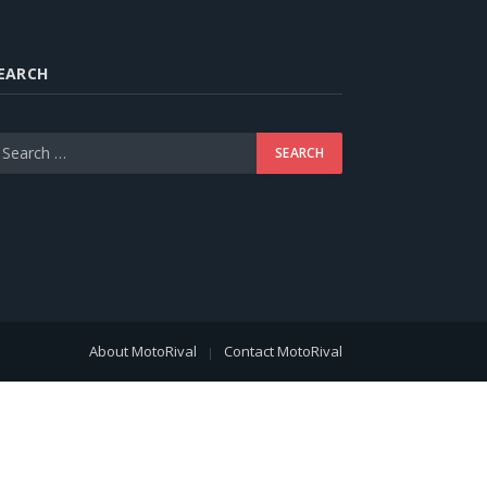
EARCH
About MotoRival
Contact MotoRival