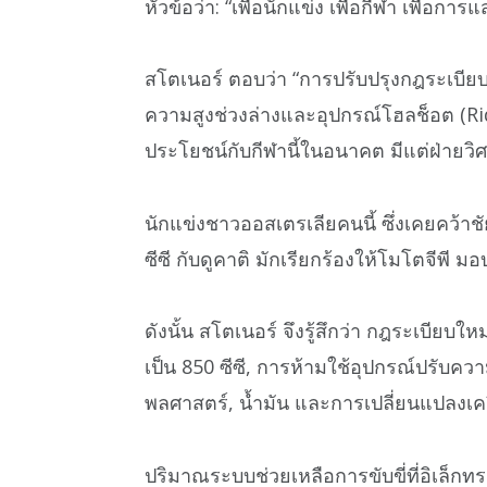
หัวข้อว่า: “เพื่อนักแข่ง เพื่อกีฬา เพื่อกา
สโตเนอร์ ตอบว่า “การปรับปรุงกฎระเบียบป
ความสูงช่วงล่างและอุปกรณ์โฮลช็อต (Rid
ประโยชน์กับกีฬานี้ในอนาคต มีแต่ฝ่ายวิศ
นักแข่งชาวออสเตรเลียคนนี้ ซึ่งเคยคว้
ซีซี กับดูคาติ มักเรียกร้องให้โมโตจีพี
ดังนั้น สโตเนอร์ จึงรู้สึกว่า กฎระเบียบ
เป็น 850 ซีซี, การห้ามใช้อุปกรณ์ปรับคว
พลศาสตร์, น้ำมัน และการเปลี่ยนแปลงเครื
ปริมาณระบบช่วยเหลือการขับขี่ที่อิเล็กท