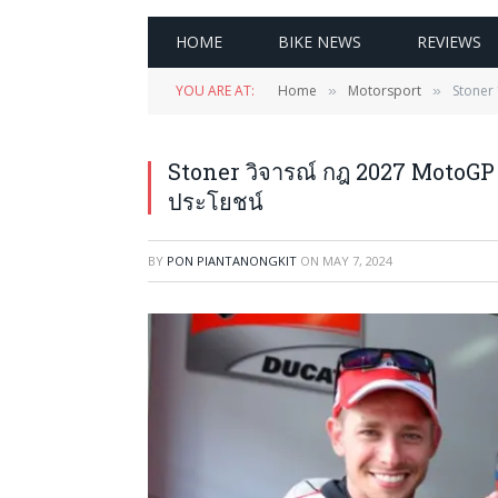
HOME
BIKE NEWS
REVIEWS
YOU ARE AT:
Home
Motorsport
Stoner 
»
»
Stoner วิจารณ์ กฎ 2027 MotoGP ให
ประโยชน์
BY
PON PIANTANONGKIT
ON
MAY 7, 2024