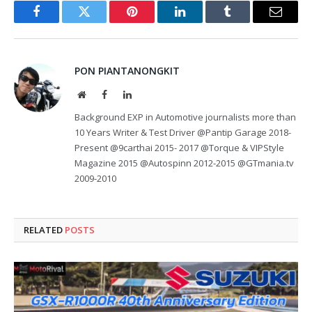
Facebook
Twitter
Pinterest
LinkedIn
Tumblr
Email
PON PIANTANONGKIT
Website
Facebook
LinkedIn
Background EXP in Automotive journalists more than
10 Years Writer & Test Driver @Pantip Garage 2018-
Present @9carthai 2015- 2017 @Torque & VIPStyle
Magazine 2015 @Autospinn 2012-2015 @GTmania.tv
2009-2010
RELATED
POSTS