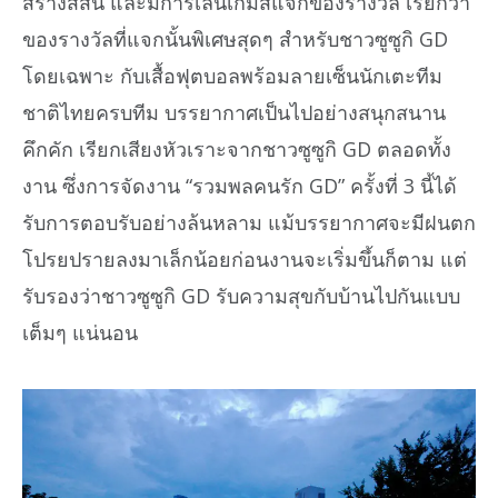
สร้างสีสัน และมีการเล่นเกมส์แจกของรางวัล เรียกว่า
ของรางวัลที่แจกนั้นพิเศษสุดๆ สำหรับชาวซูซูกิ GD
โดยเฉพาะ กับเสื้อฟุตบอลพร้อมลายเซ็นนักเตะทีม
ชาติไทยครบทีม บรรยากาศเป็นไปอย่างสนุกสนาน
คึกคัก เรียกเสียงหัวเราะจากชาวซูซูกิ GD ตลอดทั้ง
งาน ซึ่งการจัดงาน “รวมพลคนรัก GD” ครั้งที่ 3 นี้ได้
รับการตอบรับอย่างล้นหลาม แม้บรรยากาศจะมีฝนตก
โปรยปรายลงมาเล็กน้อยก่อนงานจะเริ่มขึ้นก็ตาม แต่
รับรองว่าชาวซูซูกิ GD รับความสุขกับบ้านไปกันแบบ
เต็มๆ แน่นอน