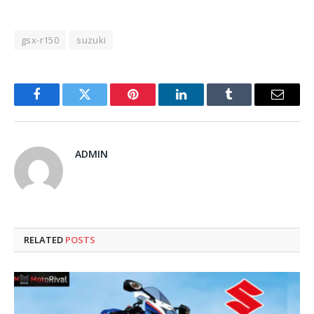
gsx-r150
suzuki
Facebook
Twitter
Pinterest
LinkedIn
Tumblr
Email
ADMIN
RELATED
POSTS