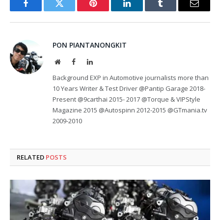
Facebook
Twitter
Pinterest
LinkedIn
Tumblr
Email
PON PIANTANONGKIT
Website
Facebook
LinkedIn
Background EXP in Automotive journalists more than
10 Years Writer & Test Driver @Pantip Garage 2018-
Present @9carthai 2015- 2017 @Torque & VIPStyle
Magazine 2015 @Autospinn 2012-2015 @GTmania.tv
2009-2010
RELATED
POSTS