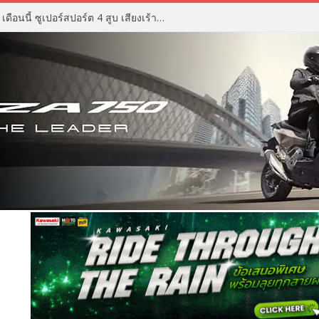
ZX Moto 500RR ราคา เตรียมเปิด เดือนนี้ ซูเปอร์สปอร์ต 4 สูบ เสียงเร้าใจ ดีไซน์ดุดัน