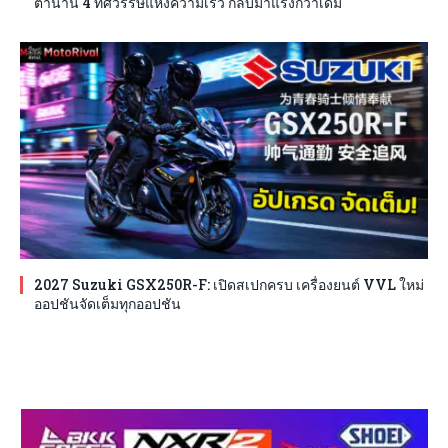
ตำนาน 4 ทศวรรษแห่งความเร็ว กลับมาแรงกว่าเดิม
2027 Suzuki GSX250R-F: เปิดสเปกครบ เครื่องยนต์ VVL ใหม่
ออปชันจัดเต็มทุกออปชัน