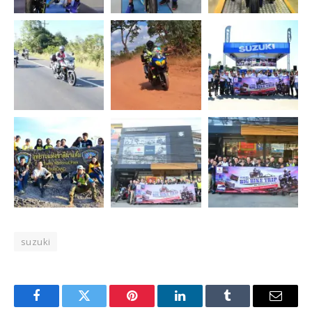
suzuki
Facebook
Twitter
Pinterest
LinkedIn
Tumblr
Email