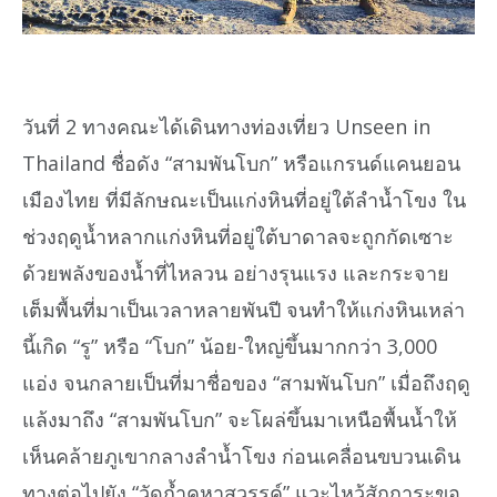
วันที่ 2 ทางคณะได้เดินทางท่องเที่ยว Unseen in
Thailand ชื่อดัง “สามพันโบก” หรือแกรนด์แคนยอน
เมืองไทย ที่มีลักษณะเป็นแก่งหินที่อยู่ใต้ลำน้ำโขง ใน
ช่วงฤดูน้ำหลากแก่งหินที่อยู่ใต้บาดาลจะถูกกัดเซาะ
ด้วยพลังของน้ำที่ไหลวน อย่างรุนแรง และกระจาย
เต็มพื้นที่มาเป็นเวลาหลายพันปี จนทำให้แก่งหินเหล่า
นี้เกิด “รู” หรือ “โบก” น้อย-ใหญ่ขึ้นมากกว่า 3,000
แอ่ง จนกลายเป็นที่มาชื่อของ “สามพันโบก” เมื่อถึงฤดู
แล้งมาถึง “สามพันโบก” จะโผล่ขึ้นมาเหนือพื้นน้ำให้
เห็นคล้ายภูเขากลางลำน้ำโขง ก่อนเคลื่อนขบวนเดิน
ทางต่อไปยัง “วัดถ้ำคูหาสวรรค์” แวะไหว้สักการะขอ